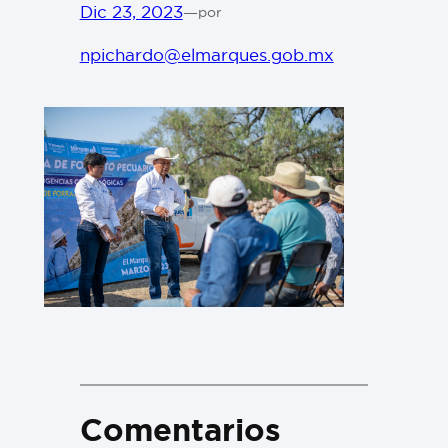
Dic 23, 2023
—
por
npichardo@elmarques.gob.mx
Comentarios