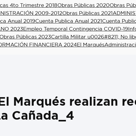
cas 4to Trimestre 2018
Obras Públicas 2020
Obras Púb
NISTRACIÓN 2009-2012
Obras Públicas 2021
ADMINIS
ica Anual 2019
Cuenta Publica Anual 2021
Cuenta Publi
NO 2023
Empleo Temporal Contingencia COVID-19
In
Obras Públicas 2023
Cartilla Militar u0026#8211; No li
ORMACIÓN FINANCIERA 2024
El Marqués
Administrac
l Marqués realizan re
 La Cañada_4