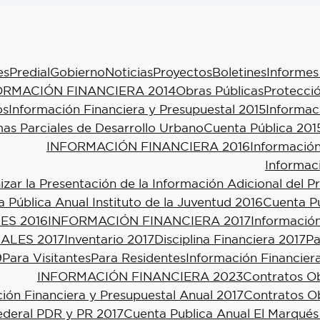
es
Predial
Gobierno
Noticias
Proyectos
Boletines
Informes
ORMACIÓN FINANCIERA 2014
Obras Públicas
Protecció
os
Información Financiera y Presupuestal 2015
Informac
as Parciales de Desarrollo Urbano
Cuenta Pública 201
INFORMACIÓN FINANCIERA 2016
Información
Informac
ar la Presentación de la Información Adicional del P
 Pública Anual Instituto de la Juventud 2016
Cuenta Pú
ES 2016
INFORMACIÓN FINANCIERA 2017
Información
ALES 2017
Inventario 2017
Disciplina Financiera 2017
Pa
9
Para Visitantes
Para Residentes
Información Financier
INFORMACIÓN FINANCIERA 2023
Contratos Ob
ión Financiera y Presupuestal Anual 2017
Contratos Ob
ederal PDR y PR 2017
Cuenta Publica Anual El Marqués