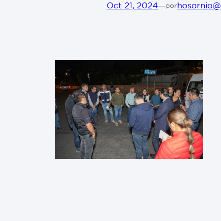
Oct 21, 2024
—
hosornio@
por