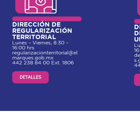
DIRECCIÓN DE
D
REGULARIZACIÓN
D
TERRITORIAL
U
Lunes – Viernes, 8:30 –
Lu
16:00 hrs
16
regularizacionterritorial@el
de
marques.gob.mx
s.
442 238 84 00 Ext. 1806
44
DETALLES