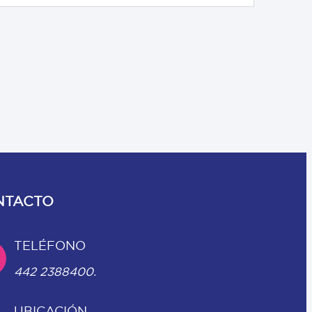
NTACTO
TELÉFONO
442 2388400.
UBICACIÓN