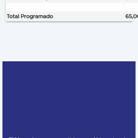
Total Programado
65,0