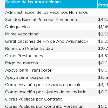
Destino de las Aportaciones
Pro
Administración de los Recursos Humanos
Sueldos Base al Personal Pemanente
$42,
Quinquenios
$1,1
Prima vacacional
$2,5
Gratificaciones de Fin de Año(Aguinaldo)
$9,0
Bonos de Productividad
$237
Otras Prestaciones
$4,8
Pago de marcha
$0.0
Apoyo para Transporte
$0.0
Apoyo para Despensa
$1,5
Compensación por servicios especiales
$3,4
Compensación por ajustes de calendario
$0.0
Obras Públicas por Contrato
Obras Públicas por Contrato Fortamun
$0.0