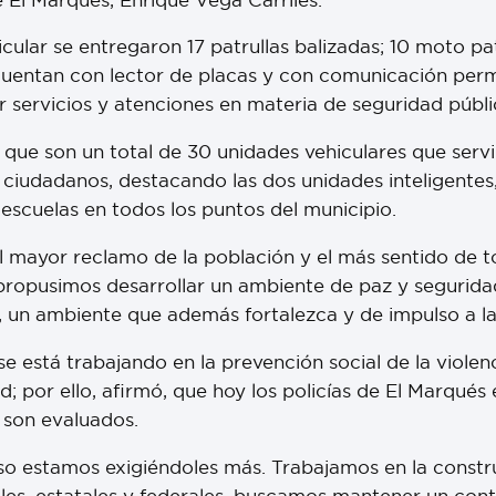
cular se entregaron 17 patrullas balizadas; 10 moto pat
e cuentan con lector de placas y con comunicación pe
r servicios y atenciones en materia de seguridad públi
ó que son un total de 30 unidades vehiculares que serv
 ciudadanos, destacando las dos unidades inteligentes
 escuelas en todos los puntos del municipio.
mayor reclamo de la población y el más sentido de to
 propusimos desarrollar un ambiente de paz y segurida
 un ambiente que además fortalezca y de impulso a las
 está trabajando en la prevención social de la violenc
d; por ello, afirmó, que hoy los policías de El Marqué
son evaluados.
eso estamos exigiéndoles más. Trabajamos en la const
les, estatales y federales, buscamos mantener un con