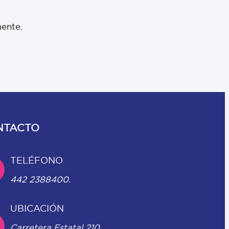
mente.
NTACTO
TELÉFONO
442 2388400.
UBICACIÓN
Carretera Estatal 210,