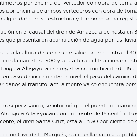
tímetros por encima del vertedor con obra de toma ab
ros por encima de ambos vertederos con obra de toma 
do algún daño en su estructura y tampoco se ha regis
ción en el causal del dren de Amazcala de hasta un 3
des que presentaron acumulación de agua por las lluvia
ala a la altura del centro de salud, se encuentra al 30
e con la carretera 500 y a la altura del fraccionami
Atongo a Alfajayucan se registra con un tirante de 15 
es en caso de incrementar el nivel, el paso del camin
tar daños al tránsito, actualmente ya se encuentra pers
eron supervisando, se informó que el puente de camino 
Atongo a Alfajayucan con un tirante de 15 centímetro
lmente, el dren Santa Cruz, está a un 30 por ciento de
tección Civil de El Marqués, hace un llamado a la pob