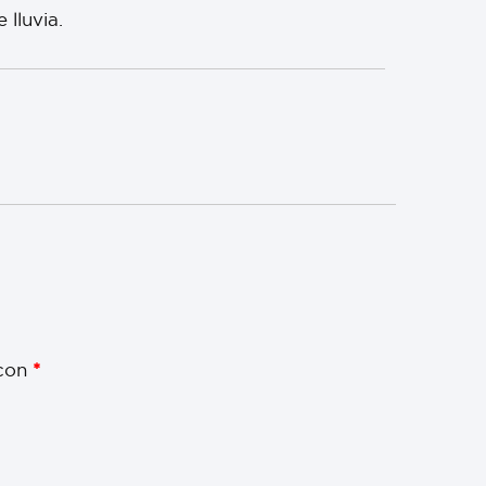
lluvia.
 con
*