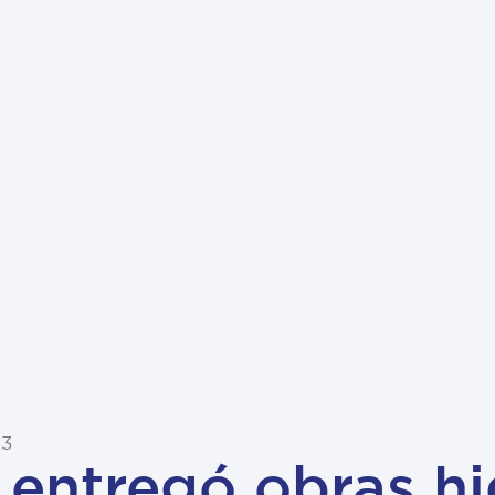
23
entregó obras hi