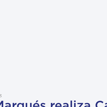
3
arqués realiza 