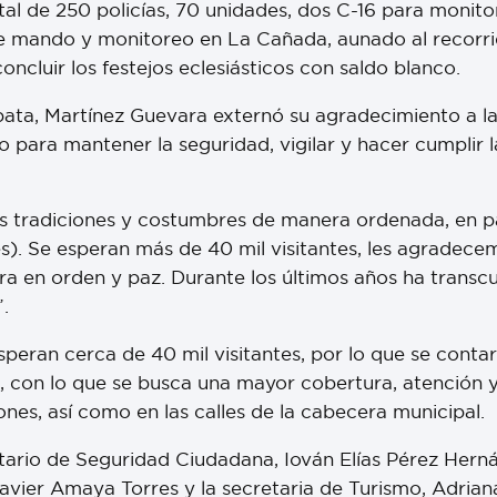
al de 250 policías, 70 unidades, dos C-16 para monitor
 mando y monitoreo en La Cañada, aunado al recorrido 
concluir los festejos eclesiásticos con saldo blanco.
apata, Martínez Guevara externó su agradecimiento a 
o para mantener la seguridad, vigilar y hacer cumplir l
s tradiciones y costumbres de manera ordenada, en p
tes). Se esperan más de 40 mil visitantes, les agrad
ra en orden y paz. Durante los últimos años ha transc
.
peran cerca de 40 mil visitantes, por lo que se contará
o, con lo que se busca una mayor cobertura, atención 
ones, así como en las calles de la cabecera municipal.
etario de Seguridad Ciudadana, Iován Elías Pérez Herná
Javier Amaya Torres y la secretaria de Turismo, Adria