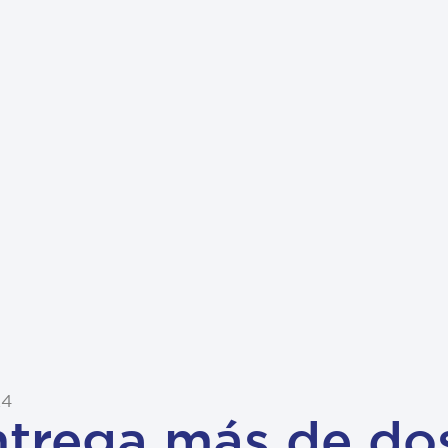
24
ntrega más de dos