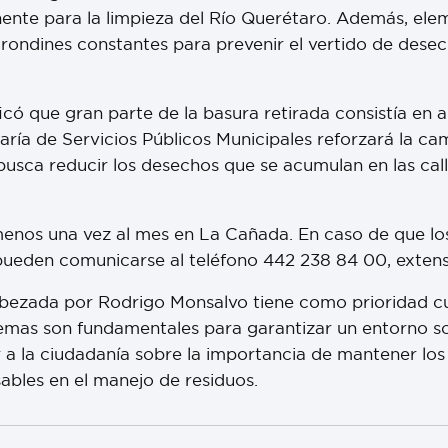
nente para la limpieza del Río Querétaro. Además, ele
 rondines constantes para prevenir el vertido de dese
ficó que gran parte de la basura retirada consistía en a
etaría de Servicios Públicos Municipales reforzará la 
busca reducir los desechos que se acumulan en las calles
menos una vez al mes en La Cañada. En caso de que los
den comunicarse al teléfono 442 238 84 00, extensión 
abezada por Rodrigo Monsalvo tiene como prioridad cu
temas son fundamentales para garantizar un entorno so
r a la ciudadanía sobre la importancia de mantener los
bles en el manejo de residuos.