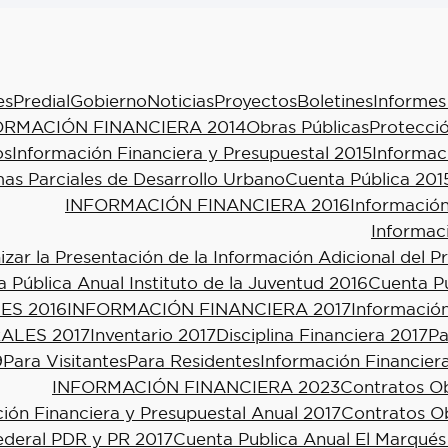
es
Predial
Gobierno
Noticias
Proyectos
Boletines
Informes
ORMACIÓN FINANCIERA 2014
Obras Públicas
Protecció
os
Información Financiera y Presupuestal 2015
Informac
as Parciales de Desarrollo Urbano
Cuenta Pública 201
INFORMACIÓN FINANCIERA 2016
Información
Informac
ar la Presentación de la Información Adicional del P
 Pública Anual Instituto de la Juventud 2016
Cuenta Pú
ES 2016
INFORMACIÓN FINANCIERA 2017
Información
ALES 2017
Inventario 2017
Disciplina Financiera 2017
Pa
9
Para Visitantes
Para Residentes
Información Financier
INFORMACIÓN FINANCIERA 2023
Contratos Ob
ión Financiera y Presupuestal Anual 2017
Contratos Ob
ederal PDR y PR 2017
Cuenta Publica Anual El Marqués