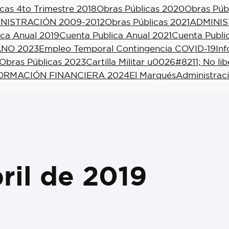
cas 4to Trimestre 2018
Obras Públicas 2020
Obras Púb
NISTRACIÓN 2009-2012
Obras Públicas 2021
ADMINIS
ica Anual 2019
Cuenta Publica Anual 2021
Cuenta Publi
NO 2023
Empleo Temporal Contingencia COVID-19
In
Obras Públicas 2023
Cartilla Militar u0026#8211; No li
ORMACIÓN FINANCIERA 2024
El Marqués
Administrac
ril de 2019