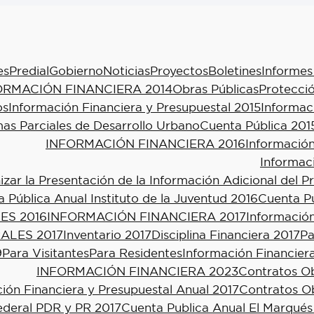
es
Predial
Gobierno
Noticias
Proyectos
Boletines
Informes
ORMACIÓN FINANCIERA 2014
Obras Públicas
Protecció
os
Información Financiera y Presupuestal 2015
Informac
as Parciales de Desarrollo Urbano
Cuenta Pública 201
INFORMACIÓN FINANCIERA 2016
Información
Informac
ar la Presentación de la Información Adicional del P
 Pública Anual Instituto de la Juventud 2016
Cuenta Pú
ES 2016
INFORMACIÓN FINANCIERA 2017
Información
ALES 2017
Inventario 2017
Disciplina Financiera 2017
Pa
9
Para Visitantes
Para Residentes
Información Financier
INFORMACIÓN FINANCIERA 2023
Contratos Ob
ión Financiera y Presupuestal Anual 2017
Contratos Ob
ederal PDR y PR 2017
Cuenta Publica Anual El Marqués