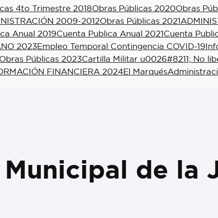
cas 4to Trimestre 2018
Obras Públicas 2020
Obras Púb
NISTRACIÓN 2009-2012
Obras Públicas 2021
ADMINIS
ica Anual 2019
Cuenta Publica Anual 2021
Cuenta Publi
NO 2023
Empleo Temporal Contingencia COVID-19
In
Obras Públicas 2023
Cartilla Militar u0026#8211; No li
ORMACIÓN FINANCIERA 2024
El Marqués
Administrac
 Municipal de la 