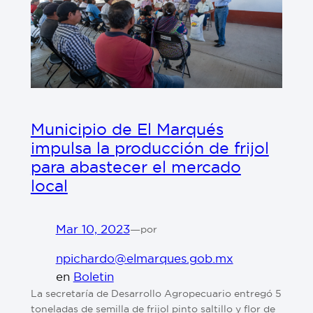
Municipio de El Marqués
impulsa la producción de frijol
para abastecer el mercado
local
Mar 10, 2023
—
por
npichardo@elmarques.gob.mx
en
Boletin
La secretaría de Desarrollo Agropecuario entregó 5
toneladas de semilla de frijol pinto saltillo y flor de