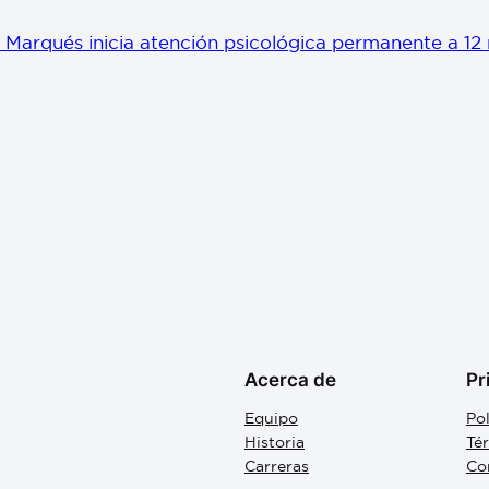
 Marqués inicia atención psicológica permanente a 12 m
Acerca de
Pr
Equipo
Pol
Historia
Té
Carreras
Co