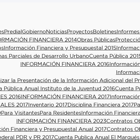
es
Predial
Gobierno
Noticias
Proyectos
Boletines
Informes
ORMACIÓN FINANCIERA 2014
Obras Públicas
Protecció
os
Información Financiera y Presupuestal 2015
Informac
as Parciales de Desarrollo Urbano
Cuenta Pública 201
INFORMACIÓN FINANCIERA 2016
Información
Informac
ar la Presentación de la Información Adicional del P
 Pública Anual Instituto de la Juventud 2016
Cuenta Pú
ES 2016
INFORMACIÓN FINANCIERA 2017
Información
ALES 2017
Inventario 2017
Disciplina Financiera 2017
Pa
9
Para Visitantes
Para Residentes
Información Financier
INFORMACIÓN FINANCIERA 2023
Contratos Ob
ión Financiera y Presupuestal Anual 2017
Contratos Ob
ederal PDR y PR 2017
Cuenta Publica Anual El Marqués