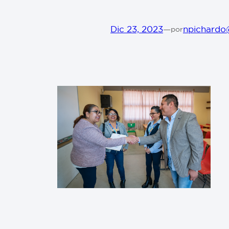
Dic 23, 2023
—
npichardo
por