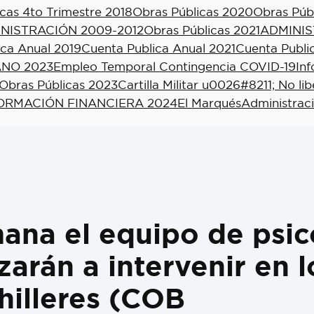
cas 4to Trimestre 2018
Obras Públicas 2020
Obras Púb
NISTRACIÓN 2009-2012
Obras Públicas 2021
ADMINIS
ica Anual 2019
Cuenta Publica Anual 2021
Cuenta Publi
NO 2023
Empleo Temporal Contingencia COVID-19
In
Obras Públicas 2023
Cartilla Militar u0026#8211; No li
ORMACIÓN FINANCIERA 2024
El Marqués
Administrac
mana el equipo de psic
zarán a intervenir en l
hilleres (COB