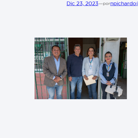
Dic 23, 2023
—
npichardo
por