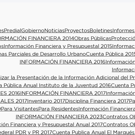
es
Predial
Gobierno
Noticias
Proyectos
Boletines
Informes
ORMACIÓN FINANCIERA 2014
Obras Públicas
Protecció
os
Información Financiera y Presupuestal 2015
Informac
as Parciales de Desarrollo Urbano
Cuenta Pública 201
INFORMACIÓN FINANCIERA 2016
Información
Informac
ar la Presentación de la Información Adicional del P
 Pública Anual Instituto de la Juventud 2016
Cuenta Pú
ES 2016
INFORMACIÓN FINANCIERA 2017
Información
ALES 2017
Inventario 2017
Disciplina Financiera 2017
Pa
9
Para Visitantes
Para Residentes
Información Financier
INFORMACIÓN FINANCIERA 2023
Contratos Ob
ión Financiera y Presupuestal Anual 2017
Contratos Ob
ederal PDR y PR 2017
Cuenta Publica Anual El Marqués