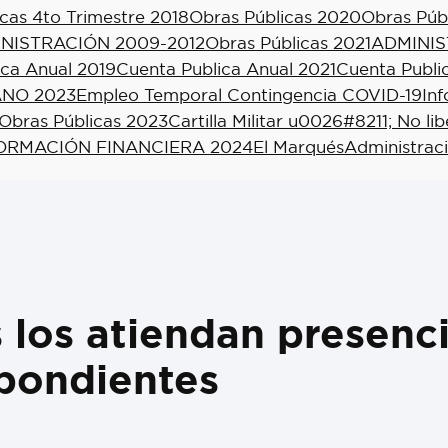
cas 4to Trimestre 2018
Obras Públicas 2020
Obras Púb
NISTRACIÓN 2009-2012
Obras Públicas 2021
ADMINIS
ica Anual 2019
Cuenta Publica Anual 2021
Cuenta Publi
NO 2023
Empleo Temporal Contingencia COVID-19
In
Obras Públicas 2023
Cartilla Militar u0026#8211; No li
ORMACIÓN FINANCIERA 2024
El Marqués
Administrac
s los atiendan presenc
spondientes