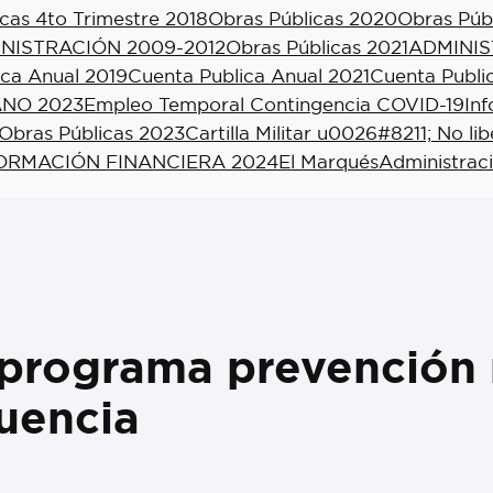
cas 4to Trimestre 2018
Obras Públicas 2020
Obras Púb
NISTRACIÓN 2009-2012
Obras Públicas 2021
ADMINIS
ica Anual 2019
Cuenta Publica Anual 2021
Cuenta Publi
NO 2023
Empleo Temporal Contingencia COVID-19
In
Obras Públicas 2023
Cartilla Militar u0026#8211; No li
ORMACIÓN FINANCIERA 2024
El Marqués
Administrac
programa prevención 
cuencia