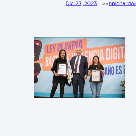
Dic 23, 2023
—
npichardo
por