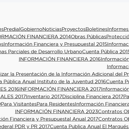
es
Predial
Gobierno
Noticias
Proyectos
Boletines
Informes
ORMACIÓN FINANCIERA 2014
Obras Públicas
Protecció
os
Información Financiera y Presupuestal 2015
Informac
as Parciales de Desarrollo Urbano
Cuenta Pública 201
INFORMACIÓN FINANCIERA 2016
Información
Informac
ar la Presentación de la Información Adicional del P
 Pública Anual Instituto de la Juventud 2016
Cuenta Pú
ES 2016
INFORMACIÓN FINANCIERA 2017
Información
ALES 2017
Inventario 2017
Disciplina Financiera 2017
Pa
9
Para Visitantes
Para Residentes
Información Financier
INFORMACIÓN FINANCIERA 2023
Contratos Ob
ión Financiera y Presupuestal Anual 2017
Contratos Ob
ederal PDR y PR 2017
Cuenta Publica Anual El Marqués