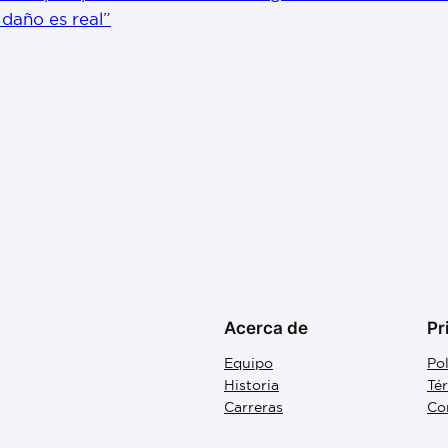
l daño es real”
Acerca de
Pr
Equipo
Pol
Historia
Té
Carreras
Co