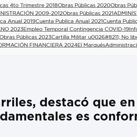
cas 4to Trimestre 2018
Obras Públicas 2020
Obras Púb
NISTRACIÓN 2009-2012
Obras Públicas 2021
ADMINIS
ica Anual 2019
Cuenta Publica Anual 2021
Cuenta Publi
NO 2023
Empleo Temporal Contingencia COVID-19
In
Obras Públicas 2023
Cartilla Militar u0026#8211; No li
ORMACIÓN FINANCIERA 2024
El Marqués
Administrac
riles, destacó que en
ndamentales es confor