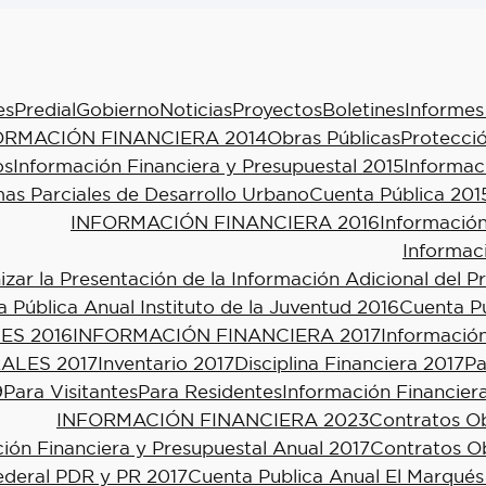
es
Predial
Gobierno
Noticias
Proyectos
Boletines
Informes
ORMACIÓN FINANCIERA 2014
Obras Públicas
Protecció
os
Información Financiera y Presupuestal 2015
Informac
as Parciales de Desarrollo Urbano
Cuenta Pública 201
INFORMACIÓN FINANCIERA 2016
Información
Informac
ar la Presentación de la Información Adicional del P
 Pública Anual Instituto de la Juventud 2016
Cuenta Pú
ES 2016
INFORMACIÓN FINANCIERA 2017
Información
ALES 2017
Inventario 2017
Disciplina Financiera 2017
Pa
9
Para Visitantes
Para Residentes
Información Financier
INFORMACIÓN FINANCIERA 2023
Contratos Ob
ión Financiera y Presupuestal Anual 2017
Contratos Ob
ederal PDR y PR 2017
Cuenta Publica Anual El Marqués