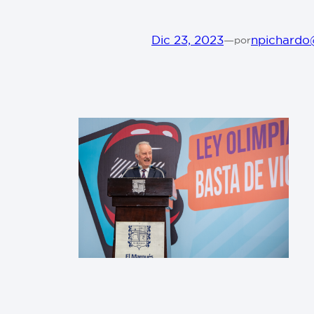
Dic 23, 2023
—
npichardo
por