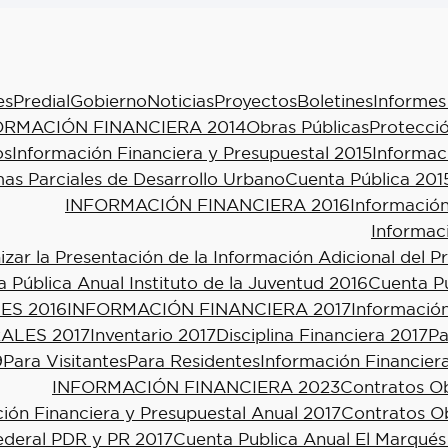
es
Predial
Gobierno
Noticias
Proyectos
Boletines
Informes
ORMACIÓN FINANCIERA 2014
Obras Públicas
Protecció
os
Información Financiera y Presupuestal 2015
Informac
as Parciales de Desarrollo Urbano
Cuenta Pública 201
INFORMACIÓN FINANCIERA 2016
Información
Informac
ar la Presentación de la Información Adicional del P
 Pública Anual Instituto de la Juventud 2016
Cuenta Pú
ES 2016
INFORMACIÓN FINANCIERA 2017
Información
ALES 2017
Inventario 2017
Disciplina Financiera 2017
Pa
9
Para Visitantes
Para Residentes
Información Financier
INFORMACIÓN FINANCIERA 2023
Contratos Ob
ión Financiera y Presupuestal Anual 2017
Contratos Ob
ederal PDR y PR 2017
Cuenta Publica Anual El Marqués