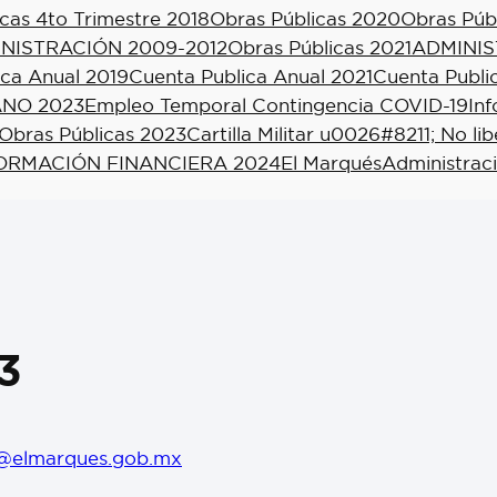
cas 4to Trimestre 2018
Obras Públicas 2020
Obras Púb
NISTRACIÓN 2009-2012
Obras Públicas 2021
ADMINIS
ica Anual 2019
Cuenta Publica Anual 2021
Cuenta Publi
NO 2023
Empleo Temporal Contingencia COVID-19
In
Obras Públicas 2023
Cartilla Militar u0026#8211; No li
ORMACIÓN FINANCIERA 2024
El Marqués
Administrac
3
@elmarques.gob.mx