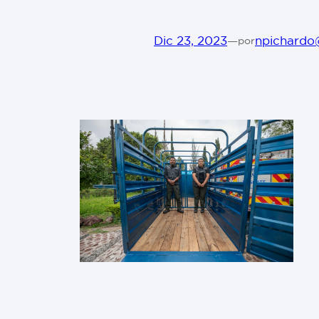
Dic 23, 2023
—
npichardo
por