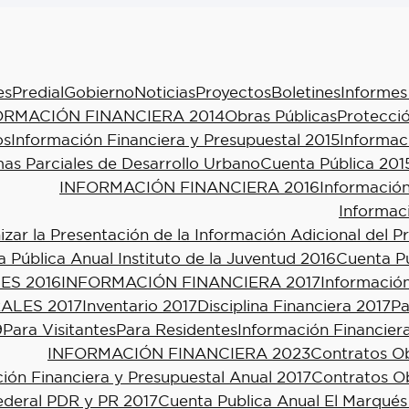
es
Predial
Gobierno
Noticias
Proyectos
Boletines
Informes
ORMACIÓN FINANCIERA 2014
Obras Públicas
Protecció
os
Información Financiera y Presupuestal 2015
Informac
as Parciales de Desarrollo Urbano
Cuenta Pública 201
INFORMACIÓN FINANCIERA 2016
Información
Informac
ar la Presentación de la Información Adicional del P
 Pública Anual Instituto de la Juventud 2016
Cuenta Pú
ES 2016
INFORMACIÓN FINANCIERA 2017
Información
ALES 2017
Inventario 2017
Disciplina Financiera 2017
Pa
9
Para Visitantes
Para Residentes
Información Financier
INFORMACIÓN FINANCIERA 2023
Contratos Ob
ión Financiera y Presupuestal Anual 2017
Contratos Ob
ederal PDR y PR 2017
Cuenta Publica Anual El Marqués