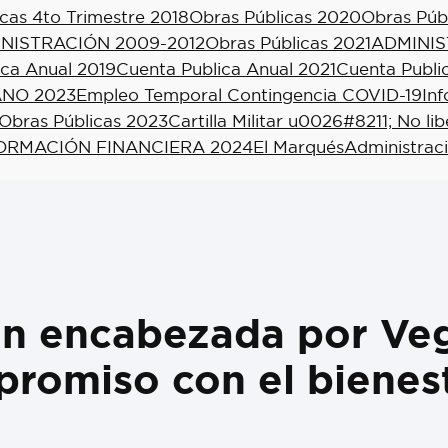
cas 4to Trimestre 2018
Obras Públicas 2020
Obras Púb
NISTRACIÓN 2009-2012
Obras Públicas 2021
ADMINIS
ica Anual 2019
Cuenta Publica Anual 2021
Cuenta Publi
NO 2023
Empleo Temporal Contingencia COVID-19
In
Obras Públicas 2023
Cartilla Militar u0026#8211; No li
ORMACIÓN FINANCIERA 2024
El Marqués
Administrac
ón encabezada por Veg
promiso con el bienes