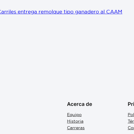
arriles entrega remolque tipo ganadero al CAAM
Acerca de
Pr
Equipo
Pol
Historia
Té
Carreras
Co