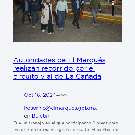
Autoridades de El Marqués
realizan recorrido por el
circuito vial de La Cañada
Oct 16, 2024
—
por
hosornio@elmarques.gob.mx
en
Boletin
⁠⁠Fue un trabajo en el que participaron 9 áreas para
mejorar de forma integral el circuito. ⁠⁠El cambio de