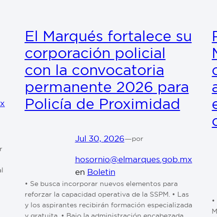
El Marqués fortalece su
corporación policial
con la convocatoria
permanente 2026 para
Policía de Proximidad
mx
Jul 30, 2026
—
por
r
hosornio@elmarques.gob.mx
al
en
Boletin
• Se busca incorporar nuevos elementos para
reforzar la capacidad operativa de la SSPM. • Las
•
y los aspirantes recibirán formación especializada
M
y gratuita. • Bajo la administración encabezada