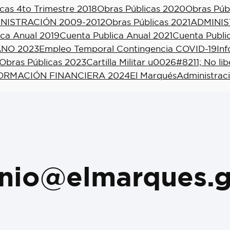
cas 4to Trimestre 2018
Obras Públicas 2020
Obras Púb
NISTRACIÓN 2009-2012
Obras Públicas 2021
ADMINIS
ica Anual 2019
Cuenta Publica Anual 2021
Cuenta Publi
NO 2023
Empleo Temporal Contingencia COVID-19
In
Obras Públicas 2023
Cartilla Militar u0026#8211; No li
ORMACIÓN FINANCIERA 2024
El Marqués
Administrac
nio@elmarques.