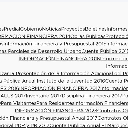
es
Predial
Gobierno
Noticias
Proyectos
Boletines
Informes
ORMACIÓN FINANCIERA 2014
Obras Públicas
Protecció
os
Información Financiera y Presupuestal 2015
Informac
as Parciales de Desarrollo Urbano
Cuenta Pública 201
INFORMACIÓN FINANCIERA 2016
Información
Informac
ar la Presentación de la Información Adicional del P
 Pública Anual Instituto de la Juventud 2016
Cuenta Pú
ES 2016
INFORMACIÓN FINANCIERA 2017
Información
ALES 2017
Inventario 2017
Disciplina Financiera 2017
Pa
9
Para Visitantes
Para Residentes
Información Financier
INFORMACIÓN FINANCIERA 2023
Contratos Ob
ión Financiera y Presupuestal Anual 2017
Contratos Ob
ederal PDR y PR 2017
Cuenta Publica Anual El Marqués