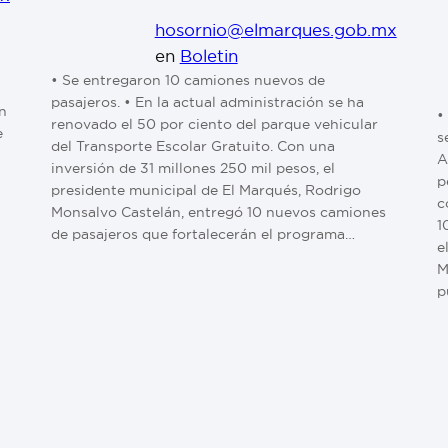
hosornio@elmarques.gob.mx
en
Boletin
• Se entregaron 10 camiones nuevos de
pasajeros. • En la actual administración se ha
n
•
renovado el 50 por ciento del parque vehicular
e
s
del Transporte Escolar Gratuito. Con una
⁠
inversión de 31 millones 250 mil pesos, el
p
presidente municipal de El Marqués, Rodrigo
c
Monsalvo Castelán, entregó 10 nuevos camiones
1
de pasajeros que fortalecerán el programa…
e
M
p