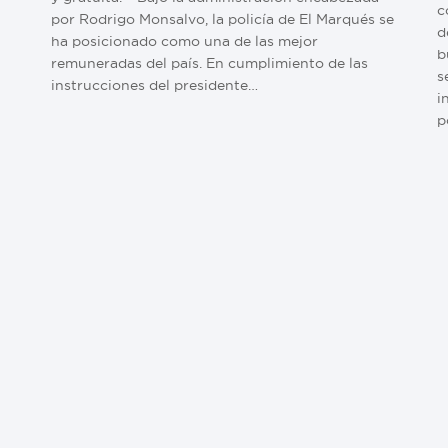
c
por Rodrigo Monsalvo, la policía de El Marqués se
d
ha posicionado como una de las mejor
b
remuneradas del país. En cumplimiento de las
s
instrucciones del presidente…
i
p