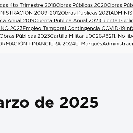
cas 4to Trimestre 2018
Obras Públicas 2020
Obras Púb
NISTRACIÓN 2009-2012
Obras Públicas 2021
ADMINIS
ica Anual 2019
Cuenta Publica Anual 2021
Cuenta Publi
NO 2023
Empleo Temporal Contingencia COVID-19
In
Obras Públicas 2023
Cartilla Militar u0026#8211; No li
ORMACIÓN FINANCIERA 2024
El Marqués
Administrac
arzo de 2025