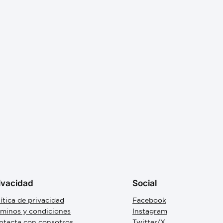
ivacidad
Social
ítica de privacidad
Facebook
rminos y condiciones
Instagram
ntacta con consotros
Twitter/X