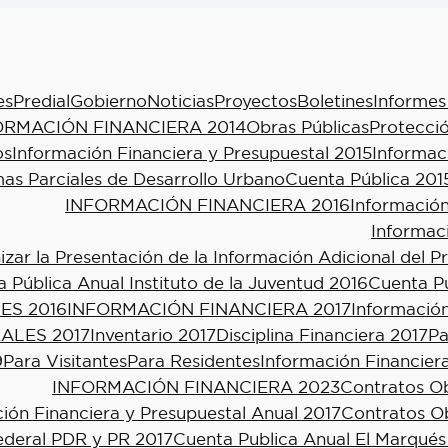
es
Predial
Gobierno
Noticias
Proyectos
Boletines
Informes
ORMACIÓN FINANCIERA 2014
Obras Públicas
Protecció
os
Información Financiera y Presupuestal 2015
Informac
as Parciales de Desarrollo Urbano
Cuenta Pública 201
INFORMACIÓN FINANCIERA 2016
Información
Informac
ar la Presentación de la Información Adicional del P
 Pública Anual Instituto de la Juventud 2016
Cuenta Pú
ES 2016
INFORMACIÓN FINANCIERA 2017
Información
ALES 2017
Inventario 2017
Disciplina Financiera 2017
Pa
9
Para Visitantes
Para Residentes
Información Financier
INFORMACIÓN FINANCIERA 2023
Contratos Ob
ión Financiera y Presupuestal Anual 2017
Contratos Ob
ederal PDR y PR 2017
Cuenta Publica Anual El Marqués