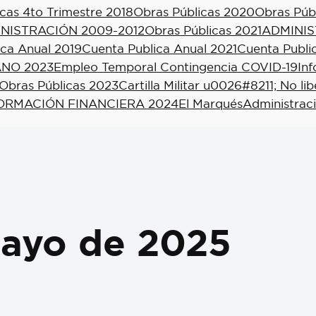
cas 4to Trimestre 2018
Obras Públicas 2020
Obras Púb
NISTRACIÓN 2009-2012
Obras Públicas 2021
ADMINIS
ica Anual 2019
Cuenta Publica Anual 2021
Cuenta Publi
NO 2023
Empleo Temporal Contingencia COVID-19
In
Obras Públicas 2023
Cartilla Militar u0026#8211; No li
ORMACIÓN FINANCIERA 2024
El Marqués
Administrac
ayo de 2025