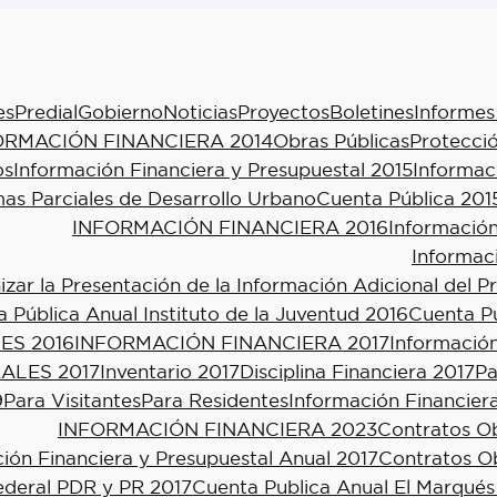
es
Predial
Gobierno
Noticias
Proyectos
Boletines
Informes
ORMACIÓN FINANCIERA 2014
Obras Públicas
Protecció
os
Información Financiera y Presupuestal 2015
Informac
as Parciales de Desarrollo Urbano
Cuenta Pública 201
INFORMACIÓN FINANCIERA 2016
Información
Informac
ar la Presentación de la Información Adicional del P
 Pública Anual Instituto de la Juventud 2016
Cuenta Pú
ES 2016
INFORMACIÓN FINANCIERA 2017
Información
ALES 2017
Inventario 2017
Disciplina Financiera 2017
Pa
9
Para Visitantes
Para Residentes
Información Financier
INFORMACIÓN FINANCIERA 2023
Contratos Ob
ión Financiera y Presupuestal Anual 2017
Contratos Ob
ederal PDR y PR 2017
Cuenta Publica Anual El Marqués