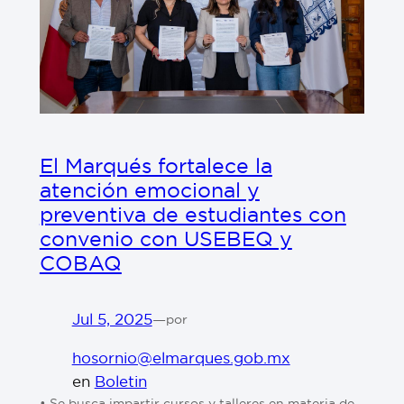
El Marqués fortalece la
atención emocional y
preventiva de estudiantes con
convenio con USEBEQ y
COBAQ
Jul 5, 2025
—
por
hosornio@elmarques.gob.mx
en
Boletin
•⁠ Se busca impartir cursos y talleres en materia de