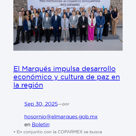
El Marqués impulsa desarrollo
económico y cultura de paz en
la región
Sep 30, 2025
—
por
hosornio@elmarques.gob.mx
en
Boletin
•⁠ ⁠En conjunto con la COPARMEX se busca