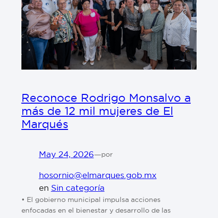
Reconoce Rodrigo Monsalvo a
más de 12 mil mujeres de El
Marqués
May 24, 2026
—
por
hosornio@elmarques.gob.mx
en
Sin categoría
• El gobierno municipal impulsa acciones
enfocadas en el bienestar y desarrollo de las