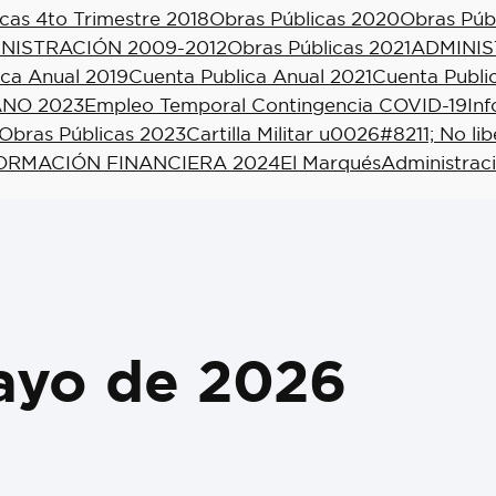
cas 4to Trimestre 2018
Obras Públicas 2020
Obras Púb
NISTRACIÓN 2009-2012
Obras Públicas 2021
ADMINIS
ica Anual 2019
Cuenta Publica Anual 2021
Cuenta Publi
NO 2023
Empleo Temporal Contingencia COVID-19
In
Obras Públicas 2023
Cartilla Militar u0026#8211; No li
ORMACIÓN FINANCIERA 2024
El Marqués
Administrac
ayo de 2026