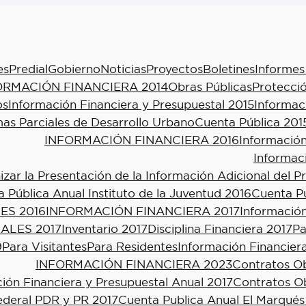
es
Predial
Gobierno
Noticias
Proyectos
Boletines
Informes
ORMACIÓN FINANCIERA 2014
Obras Públicas
Protecció
os
Información Financiera y Presupuestal 2015
Informac
as Parciales de Desarrollo Urbano
Cuenta Pública 201
INFORMACIÓN FINANCIERA 2016
Información
Informac
ar la Presentación de la Información Adicional del P
 Pública Anual Instituto de la Juventud 2016
Cuenta Pú
ES 2016
INFORMACIÓN FINANCIERA 2017
Información
ALES 2017
Inventario 2017
Disciplina Financiera 2017
Pa
9
Para Visitantes
Para Residentes
Información Financier
INFORMACIÓN FINANCIERA 2023
Contratos Ob
ión Financiera y Presupuestal Anual 2017
Contratos Ob
ederal PDR y PR 2017
Cuenta Publica Anual El Marqués