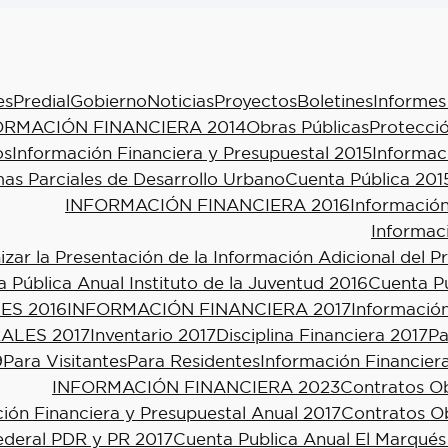
es
Predial
Gobierno
Noticias
Proyectos
Boletines
Informes
ORMACIÓN FINANCIERA 2014
Obras Públicas
Protecció
os
Información Financiera y Presupuestal 2015
Informac
as Parciales de Desarrollo Urbano
Cuenta Pública 201
INFORMACIÓN FINANCIERA 2016
Información
Informac
ar la Presentación de la Información Adicional del P
 Pública Anual Instituto de la Juventud 2016
Cuenta Pú
ES 2016
INFORMACIÓN FINANCIERA 2017
Información
ALES 2017
Inventario 2017
Disciplina Financiera 2017
Pa
9
Para Visitantes
Para Residentes
Información Financier
INFORMACIÓN FINANCIERA 2023
Contratos Ob
ión Financiera y Presupuestal Anual 2017
Contratos Ob
ederal PDR y PR 2017
Cuenta Publica Anual El Marqués