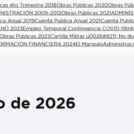
cas 4to Trimestre 2018
Obras Públicas 2020
Obras Púb
NISTRACIÓN 2009-2012
Obras Públicas 2021
ADMINIS
ica Anual 2019
Cuenta Publica Anual 2021
Cuenta Publi
NO 2023
Empleo Temporal Contingencia COVID-19
In
Obras Públicas 2023
Cartilla Militar u0026#8211; No li
ORMACIÓN FINANCIERA 2024
El Marqués
Administrac
io de 2026