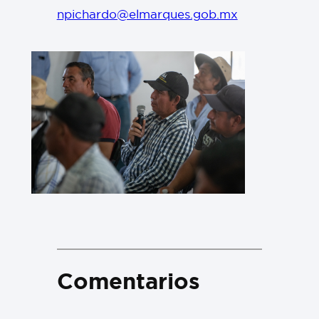
npichardo@elmarques.gob.mx
Comentarios