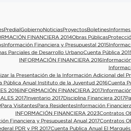
es
Predial
Gobierno
Noticias
Proyectos
Boletines
Informes
ORMACIÓN FINANCIERA 2014
Obras Públicas
Protecció
os
Información Financiera y Presupuestal 2015
Informac
as Parciales de Desarrollo Urbano
Cuenta Pública 201
INFORMACIÓN FINANCIERA 2016
Información
Informac
ar la Presentación de la Información Adicional del P
 Pública Anual Instituto de la Juventud 2016
Cuenta Pú
ES 2016
INFORMACIÓN FINANCIERA 2017
Información
ALES 2017
Inventario 2017
Disciplina Financiera 2017
Pa
9
Para Visitantes
Para Residentes
Información Financier
INFORMACIÓN FINANCIERA 2023
Contratos Ob
ión Financiera y Presupuestal Anual 2017
Contratos Ob
ederal PDR y PR 2017
Cuenta Publica Anual El Marqués