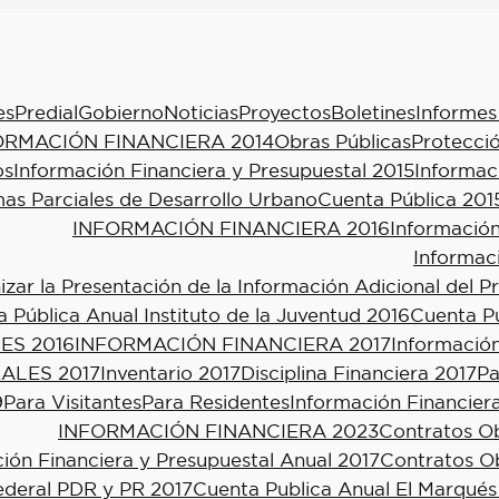
es
Predial
Gobierno
Noticias
Proyectos
Boletines
Informes
ORMACIÓN FINANCIERA 2014
Obras Públicas
Protecció
os
Información Financiera y Presupuestal 2015
Informac
as Parciales de Desarrollo Urbano
Cuenta Pública 201
INFORMACIÓN FINANCIERA 2016
Información
Informac
ar la Presentación de la Información Adicional del P
 Pública Anual Instituto de la Juventud 2016
Cuenta Pú
ES 2016
INFORMACIÓN FINANCIERA 2017
Información
ALES 2017
Inventario 2017
Disciplina Financiera 2017
Pa
9
Para Visitantes
Para Residentes
Información Financier
INFORMACIÓN FINANCIERA 2023
Contratos Ob
ión Financiera y Presupuestal Anual 2017
Contratos Ob
ederal PDR y PR 2017
Cuenta Publica Anual El Marqués