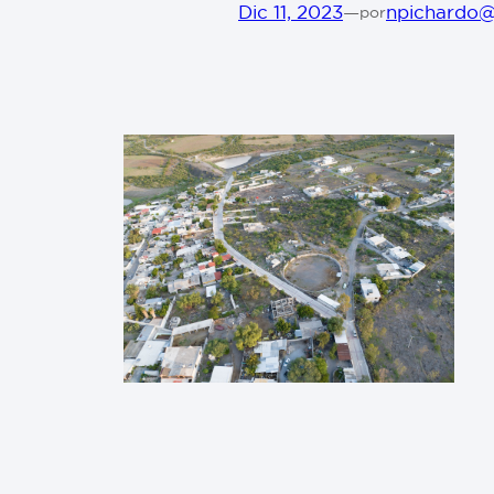
Dic 11, 2023
—
npichardo@
por