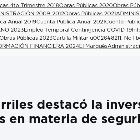
cas 4to Trimestre 2018
Obras Públicas 2020
Obras Púb
NISTRACIÓN 2009-2012
Obras Públicas 2021
ADMINIS
ica Anual 2019
Cuenta Publica Anual 2021
Cuenta Publi
NO 2023
Empleo Temporal Contingencia COVID-19
In
Obras Públicas 2023
Cartilla Militar u0026#8211; No li
ORMACIÓN FINANCIERA 2024
El Marqués
Administrac
riles destacó la inver
s en materia de segur