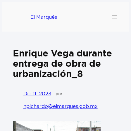
El Marqués
Enrique Vega durante
entrega de obra de
urbanización_8
Dic 11, 2023
—
por
npichardo@elmarques.gob.mx