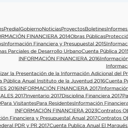
es
Predial
Gobierno
Noticias
Proyectos
Boletines
Informes
ORMACIÓN FINANCIERA 2014
Obras Públicas
Protecció
os
Información Financiera y Presupuestal 2015
Informac
as Parciales de Desarrollo Urbano
Cuenta Pública 201
INFORMACIÓN FINANCIERA 2016
Información
Informac
ar la Presentación de la Información Adicional del P
 Pública Anual Instituto de la Juventud 2016
Cuenta Pú
ES 2016
INFORMACIÓN FINANCIERA 2017
Información
ALES 2017
Inventario 2017
Disciplina Financiera 2017
Pa
9
Para Visitantes
Para Residentes
Información Financier
INFORMACIÓN FINANCIERA 2023
Contratos Ob
ión Financiera y Presupuestal Anual 2017
Contratos Ob
ederal PDR y PR 2017
Cuenta Publica Anual El Marqués