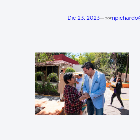
Dic 23, 2023
—
npichardo
por