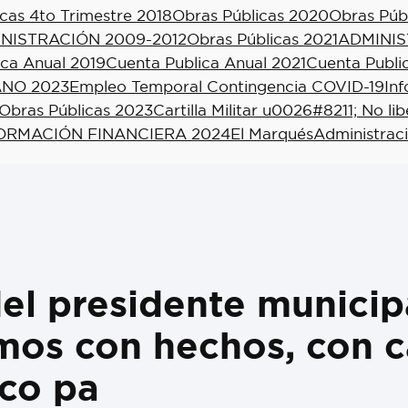
cas 4to Trimestre 2018
Obras Públicas 2020
Obras Púb
NISTRACIÓN 2009-2012
Obras Públicas 2021
ADMINIS
ica Anual 2019
Cuenta Publica Anual 2021
Cuenta Publi
NO 2023
Empleo Temporal Contingencia COVID-19
In
Obras Públicas 2023
Cartilla Militar u0026#8211; No li
ORMACIÓN FINANCIERA 2024
El Marqués
Administrac
el presidente municip
mos con hechos, con c
co pa