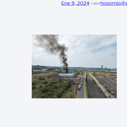
Ene 9, 2024
—
hosornio@
por