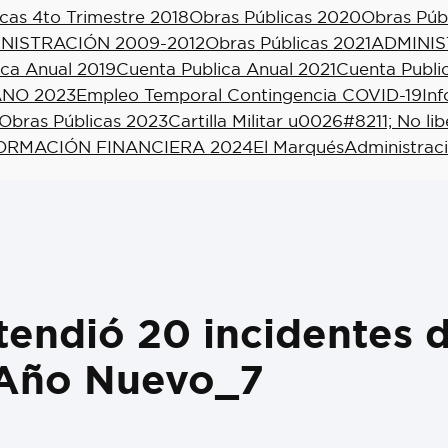
cas 4to Trimestre 2018
Obras Públicas 2020
Obras Púb
NISTRACIÓN 2009-2012
Obras Públicas 2021
ADMINIS
ica Anual 2019
Cuenta Publica Anual 2021
Cuenta Publi
NO 2023
Empleo Temporal Contingencia COVID-19
In
Obras Públicas 2023
Cartilla Militar u0026#8211; No li
ORMACIÓN FINANCIERA 2024
El Marqués
Administrac
tendió 20 incidentes 
 Año Nuevo_7