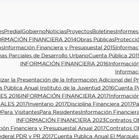
es
Predial
Gobierno
Noticias
Proyectos
Boletines
Informes
ORMACIÓN FINANCIERA 2014
Obras Públicas
Protecció
os
Información Financiera y Presupuestal 2015
Informac
as Parciales de Desarrollo Urbano
Cuenta Pública 201
INFORMACIÓN FINANCIERA 2016
Información
Informac
ar la Presentación de la Información Adicional del P
 Pública Anual Instituto de la Juventud 2016
Cuenta Pú
ES 2016
INFORMACIÓN FINANCIERA 2017
Información
ALES 2017
Inventario 2017
Disciplina Financiera 2017
Pa
9
Para Visitantes
Para Residentes
Información Financier
INFORMACIÓN FINANCIERA 2023
Contratos Ob
ión Financiera y Presupuestal Anual 2017
Contratos Ob
ederal PDR y PR 2017
Cuenta Publica Anual El Marqués