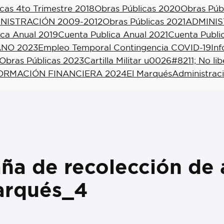
cas 4to Trimestre 2018
Obras Públicas 2020
Obras Púb
NISTRACIÓN 2009-2012
Obras Públicas 2021
ADMINIS
ica Anual 2019
Cuenta Publica Anual 2021
Cuenta Publi
NO 2023
Empleo Temporal Contingencia COVID-19
In
Obras Públicas 2023
Cartilla Militar u0026#8211; No li
ORMACIÓN FINANCIERA 2024
El Marqués
Administrac
a de recolección de 
arqués_4