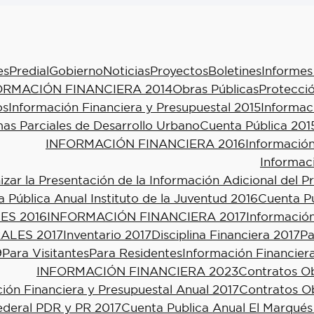
es
Predial
Gobierno
Noticias
Proyectos
Boletines
Informes
ORMACIÓN FINANCIERA 2014
Obras Públicas
Protecció
os
Información Financiera y Presupuestal 2015
Informac
as Parciales de Desarrollo Urbano
Cuenta Pública 201
INFORMACIÓN FINANCIERA 2016
Información
Informac
ar la Presentación de la Información Adicional del P
 Pública Anual Instituto de la Juventud 2016
Cuenta Pú
ES 2016
INFORMACIÓN FINANCIERA 2017
Información
ALES 2017
Inventario 2017
Disciplina Financiera 2017
Pa
9
Para Visitantes
Para Residentes
Información Financier
INFORMACIÓN FINANCIERA 2023
Contratos Ob
ión Financiera y Presupuestal Anual 2017
Contratos Ob
ederal PDR y PR 2017
Cuenta Publica Anual El Marqués