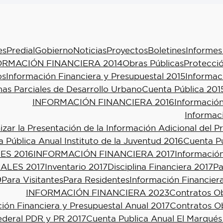
es
Predial
Gobierno
Noticias
Proyectos
Boletines
Informes
ORMACIÓN FINANCIERA 2014
Obras Públicas
Protecció
os
Información Financiera y Presupuestal 2015
Informac
as Parciales de Desarrollo Urbano
Cuenta Pública 201
INFORMACIÓN FINANCIERA 2016
Información
Informac
ar la Presentación de la Información Adicional del P
 Pública Anual Instituto de la Juventud 2016
Cuenta Pú
ES 2016
INFORMACIÓN FINANCIERA 2017
Información
ALES 2017
Inventario 2017
Disciplina Financiera 2017
Pa
9
Para Visitantes
Para Residentes
Información Financier
INFORMACIÓN FINANCIERA 2023
Contratos Ob
ión Financiera y Presupuestal Anual 2017
Contratos Ob
ederal PDR y PR 2017
Cuenta Publica Anual El Marqués