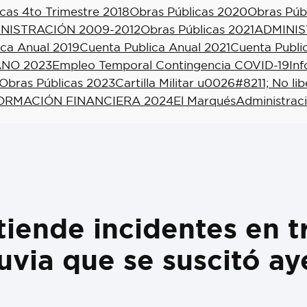
cas 4to Trimestre 2018
Obras Públicas 2020
Obras Púb
NISTRACIÓN 2009-2012
Obras Públicas 2021
ADMINIS
ica Anual 2019
Cuenta Publica Anual 2021
Cuenta Publi
NO 2023
Empleo Temporal Contingencia COVID-19
In
Obras Públicas 2023
Cartilla Militar u0026#8211; No li
ORMACIÓN FINANCIERA 2024
El Marqués
Administrac
tiende incidentes en t
uvia que se suscitó ay