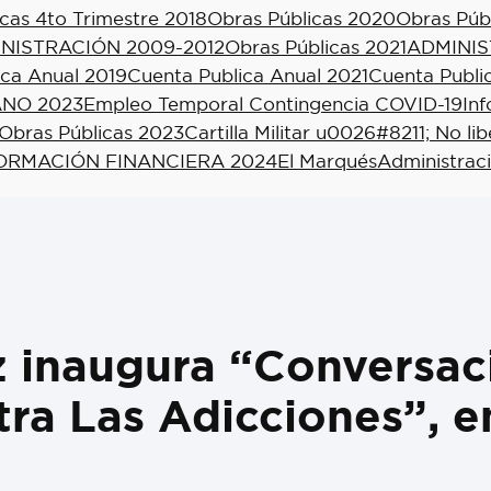
cas 4to Trimestre 2018
Obras Públicas 2020
Obras Púb
NISTRACIÓN 2009-2012
Obras Públicas 2021
ADMINIS
ica Anual 2019
Cuenta Publica Anual 2021
Cuenta Publi
NO 2023
Empleo Temporal Contingencia COVID-19
In
Obras Públicas 2023
Cartilla Militar u0026#8211; No li
ORMACIÓN FINANCIERA 2024
El Marqués
Administrac
ez inaugura “Conversac
ra Las Adicciones”, e