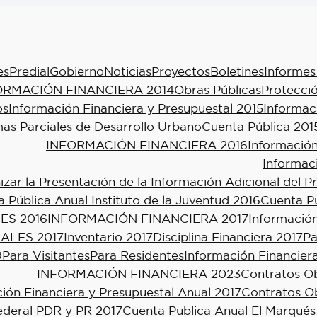
es
Predial
Gobierno
Noticias
Proyectos
Boletines
Informes
ORMACIÓN FINANCIERA 2014
Obras Públicas
Protecció
os
Información Financiera y Presupuestal 2015
Informac
as Parciales de Desarrollo Urbano
Cuenta Pública 201
INFORMACIÓN FINANCIERA 2016
Información
Informac
ar la Presentación de la Información Adicional del P
 Pública Anual Instituto de la Juventud 2016
Cuenta Pú
ES 2016
INFORMACIÓN FINANCIERA 2017
Información
ALES 2017
Inventario 2017
Disciplina Financiera 2017
Pa
9
Para Visitantes
Para Residentes
Información Financier
INFORMACIÓN FINANCIERA 2023
Contratos Ob
ión Financiera y Presupuestal Anual 2017
Contratos Ob
ederal PDR y PR 2017
Cuenta Publica Anual El Marqués