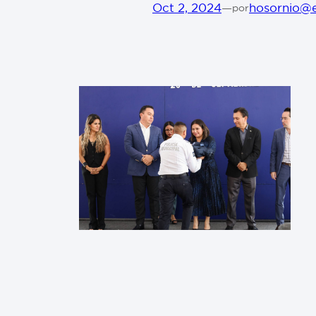
Oct 2, 2024
—
hosornio@
por