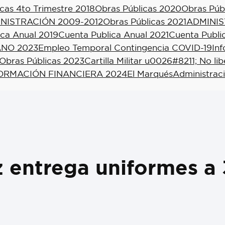
cas 4to Trimestre 2018
Obras Públicas 2020
Obras Púb
NISTRACIÓN 2009-2012
Obras Públicas 2021
ADMINIS
ica Anual 2019
Cuenta Publica Anual 2021
Cuenta Publi
NO 2023
Empleo Temporal Contingencia COVID-19
In
Obras Públicas 2023
Cartilla Militar u0026#8211; No li
ORMACIÓN FINANCIERA 2024
El Marqués
Administrac
z entrega uniformes a 