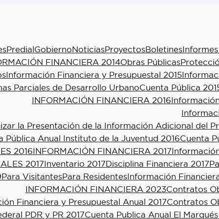
es
Predial
Gobierno
Noticias
Proyectos
Boletines
Informes
ORMACIÓN FINANCIERA 2014
Obras Públicas
Protecció
os
Información Financiera y Presupuestal 2015
Informac
as Parciales de Desarrollo Urbano
Cuenta Pública 201
INFORMACIÓN FINANCIERA 2016
Información
Informac
ar la Presentación de la Información Adicional del P
 Pública Anual Instituto de la Juventud 2016
Cuenta Pú
ES 2016
INFORMACIÓN FINANCIERA 2017
Información
ALES 2017
Inventario 2017
Disciplina Financiera 2017
Pa
9
Para Visitantes
Para Residentes
Información Financier
INFORMACIÓN FINANCIERA 2023
Contratos Ob
ión Financiera y Presupuestal Anual 2017
Contratos Ob
ederal PDR y PR 2017
Cuenta Publica Anual El Marqués