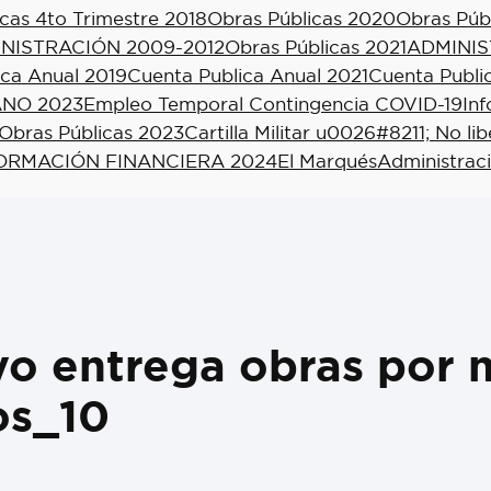
cas 4to Trimestre 2018
Obras Públicas 2020
Obras Púb
NISTRACIÓN 2009-2012
Obras Públicas 2021
ADMINIS
ica Anual 2019
Cuenta Publica Anual 2021
Cuenta Publi
NO 2023
Empleo Temporal Contingencia COVID-19
In
Obras Públicas 2023
Cartilla Militar u0026#8211; No li
ORMACIÓN FINANCIERA 2024
El Marqués
Administrac
o entrega obras por m
os_10