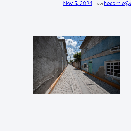
Nov 5, 2024
—
hosornio@
por