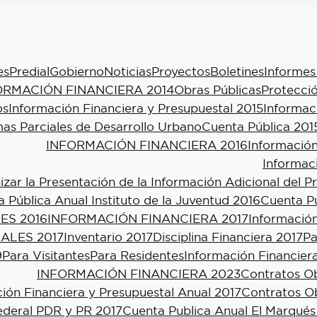
es
Predial
Gobierno
Noticias
Proyectos
Boletines
Informes
ORMACIÓN FINANCIERA 2014
Obras Públicas
Protecció
os
Información Financiera y Presupuestal 2015
Informac
as Parciales de Desarrollo Urbano
Cuenta Pública 201
INFORMACIÓN FINANCIERA 2016
Información
Informac
ar la Presentación de la Información Adicional del P
 Pública Anual Instituto de la Juventud 2016
Cuenta Pú
ES 2016
INFORMACIÓN FINANCIERA 2017
Información
ALES 2017
Inventario 2017
Disciplina Financiera 2017
Pa
9
Para Visitantes
Para Residentes
Información Financier
INFORMACIÓN FINANCIERA 2023
Contratos Ob
ión Financiera y Presupuestal Anual 2017
Contratos Ob
ederal PDR y PR 2017
Cuenta Publica Anual El Marqués