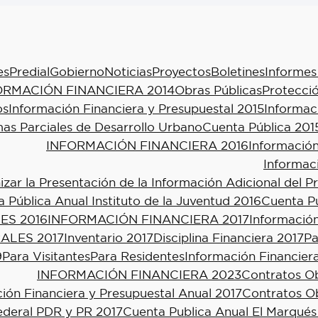
es
Predial
Gobierno
Noticias
Proyectos
Boletines
Informes
ORMACIÓN FINANCIERA 2014
Obras Públicas
Protecció
os
Información Financiera y Presupuestal 2015
Informac
as Parciales de Desarrollo Urbano
Cuenta Pública 201
INFORMACIÓN FINANCIERA 2016
Información
Informac
ar la Presentación de la Información Adicional del P
 Pública Anual Instituto de la Juventud 2016
Cuenta Pú
ES 2016
INFORMACIÓN FINANCIERA 2017
Información
ALES 2017
Inventario 2017
Disciplina Financiera 2017
Pa
9
Para Visitantes
Para Residentes
Información Financier
INFORMACIÓN FINANCIERA 2023
Contratos Ob
ión Financiera y Presupuestal Anual 2017
Contratos Ob
ederal PDR y PR 2017
Cuenta Publica Anual El Marqués