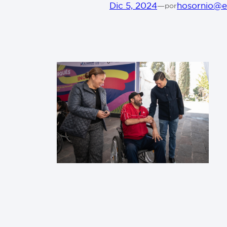
Dic 5, 2024
—
hosornio@e
por