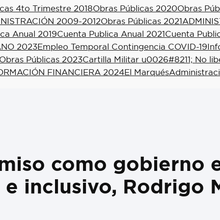
cas 4to Trimestre 2018
Obras Públicas 2020
Obras Púb
NISTRACIÓN 2009-2012
Obras Públicas 2021
ADMINIS
ica Anual 2019
Cuenta Publica Anual 2021
Cuenta Publi
NO 2023
Empleo Temporal Contingencia COVID-19
In
Obras Públicas 2023
Cartilla Militar u0026#8211; No li
ORMACIÓN FINANCIERA 2024
El Marqués
Administrac
iso como gobierno es
 e inclusivo, Rodrigo