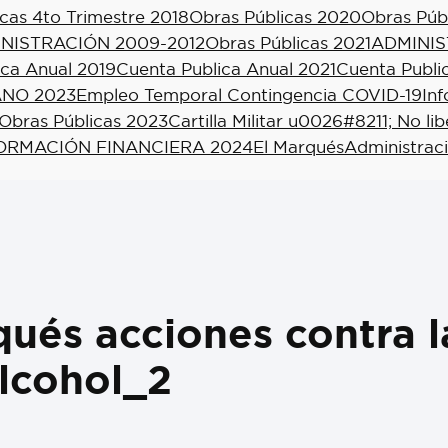
cas 4to Trimestre 2018
Obras Públicas 2020
Obras Púb
NISTRACIÓN 2009-2012
Obras Públicas 2021
ADMINIS
ica Anual 2019
Cuenta Publica Anual 2021
Cuenta Publi
NO 2023
Empleo Temporal Contingencia COVID-19
In
Obras Públicas 2023
Cartilla Militar u0026#8211; No li
ORMACIÓN FINANCIERA 2024
El Marqués
Administrac
ués acciones contra l
alcohol_2