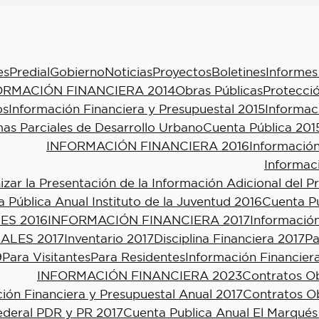
es
Predial
Gobierno
Noticias
Proyectos
Boletines
Informes
ORMACIÓN FINANCIERA 2014
Obras Públicas
Protecció
os
Información Financiera y Presupuestal 2015
Informac
as Parciales de Desarrollo Urbano
Cuenta Pública 201
INFORMACIÓN FINANCIERA 2016
Información
Informac
ar la Presentación de la Información Adicional del P
 Pública Anual Instituto de la Juventud 2016
Cuenta Pú
ES 2016
INFORMACIÓN FINANCIERA 2017
Información
ALES 2017
Inventario 2017
Disciplina Financiera 2017
Pa
9
Para Visitantes
Para Residentes
Información Financier
INFORMACIÓN FINANCIERA 2023
Contratos Ob
ión Financiera y Presupuestal Anual 2017
Contratos Ob
ederal PDR y PR 2017
Cuenta Publica Anual El Marqués