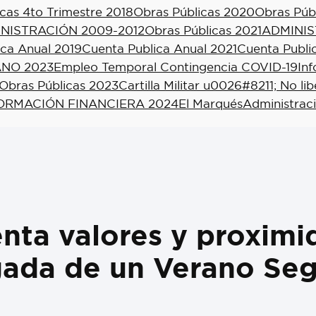
cas 4to Trimestre 2018
Obras Públicas 2020
Obras Púb
NISTRACIÓN 2009-2012
Obras Públicas 2021
ADMINIS
ica Anual 2019
Cuenta Publica Anual 2021
Cuenta Publi
NO 2023
Empleo Temporal Contingencia COVID-19
In
Obras Públicas 2023
Cartilla Militar u0026#8211; No li
ORMACIÓN FINANCIERA 2024
El Marqués
Administrac
nta valores y proximid
rigada de un Verano Se