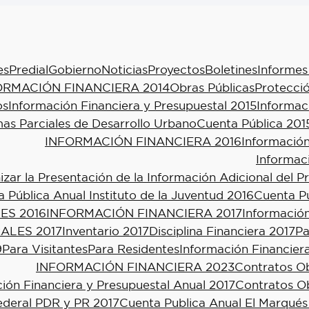
es
Predial
Gobierno
Noticias
Proyectos
Boletines
Informes
ORMACIÓN FINANCIERA 2014
Obras Públicas
Protecció
os
Información Financiera y Presupuestal 2015
Informac
as Parciales de Desarrollo Urbano
Cuenta Pública 201
INFORMACIÓN FINANCIERA 2016
Información
Informac
ar la Presentación de la Información Adicional del P
 Pública Anual Instituto de la Juventud 2016
Cuenta Pú
ES 2016
INFORMACIÓN FINANCIERA 2017
Información
ALES 2017
Inventario 2017
Disciplina Financiera 2017
Pa
9
Para Visitantes
Para Residentes
Información Financier
INFORMACIÓN FINANCIERA 2023
Contratos Ob
ión Financiera y Presupuestal Anual 2017
Contratos Ob
ederal PDR y PR 2017
Cuenta Publica Anual El Marqués