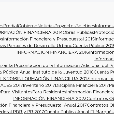
es
Predial
Gobierno
Noticias
Proyectos
Boletines
Informes
ORMACIÓN FINANCIERA 2014
Obras Públicas
Protecció
os
Información Financiera y Presupuestal 2015
Informac
as Parciales de Desarrollo Urbano
Cuenta Pública 201
INFORMACIÓN FINANCIERA 2016
Información
Informac
ar la Presentación de la Información Adicional del P
 Pública Anual Instituto de la Juventud 2016
Cuenta Pú
ES 2016
INFORMACIÓN FINANCIERA 2017
Información
ALES 2017
Inventario 2017
Disciplina Financiera 2017
Pa
9
Para Visitantes
Para Residentes
Información Financier
INFORMACIÓN FINANCIERA 2023
Contratos Ob
ión Financiera y Presupuestal Anual 2017
Contratos Ob
ederal PDR y PR 2017
Cuenta Publica Anual El Marqués