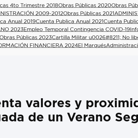
cas 4to Trimestre 2018
Obras Públicas 2020
Obras Púb
NISTRACIÓN 2009-2012
Obras Públicas 2021
ADMINIS
ica Anual 2019
Cuenta Publica Anual 2021
Cuenta Publi
NO 2023
Empleo Temporal Contingencia COVID-19
In
Obras Públicas 2023
Cartilla Militar u0026#8211; No li
ORMACIÓN FINANCIERA 2024
El Marqués
Administrac
nta valores y proximid
rigada de un Verano Se