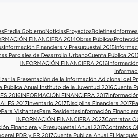
es
Predial
Gobierno
Noticias
Proyectos
Boletines
Informes
ORMACIÓN FINANCIERA 2014
Obras Públicas
Protecció
os
Información Financiera y Presupuestal 2015
Informac
as Parciales de Desarrollo Urbano
Cuenta Pública 201
INFORMACIÓN FINANCIERA 2016
Información
Informac
ar la Presentación de la Información Adicional del P
 Pública Anual Instituto de la Juventud 2016
Cuenta Pú
ES 2016
INFORMACIÓN FINANCIERA 2017
Información
ALES 2017
Inventario 2017
Disciplina Financiera 2017
Pa
9
Para Visitantes
Para Residentes
Información Financier
INFORMACIÓN FINANCIERA 2023
Contratos Ob
ión Financiera y Presupuestal Anual 2017
Contratos Ob
ederal PDR y PR 2017
Cuenta Publica Anual El Marqués