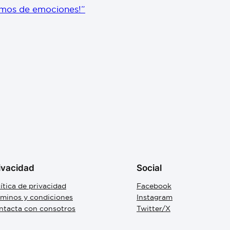
emos de emociones!”
ivacidad
Social
ítica de privacidad
Facebook
rminos y condiciones
Instagram
ntacta con consotros
Twitter/X