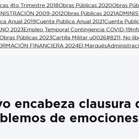
cas 4to Trimestre 2018
Obras Públicas 2020
Obras Púb
NISTRACIÓN 2009-2012
Obras Públicas 2021
ADMINIS
ica Anual 2019
Cuenta Publica Anual 2021
Cuenta Publi
NO 2023
Empleo Temporal Contingencia COVID-19
In
Obras Públicas 2023
Cartilla Militar u0026#8211; No li
ORMACIÓN FINANCIERA 2024
El Marqués
Administrac
o encabeza clausura d
ablemos de emociones