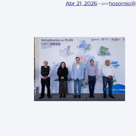
Abr 21, 2026
—
hosornio@
por