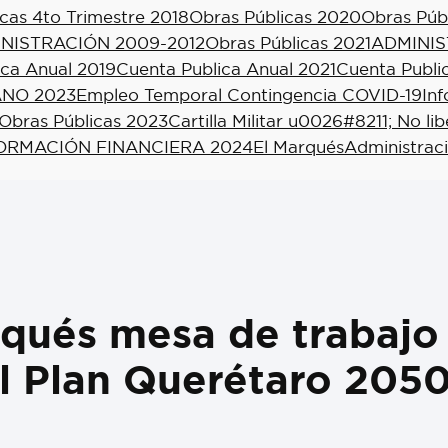
cas 4to Trimestre 2018
Obras Públicas 2020
Obras Púb
NISTRACIÓN 2009-2012
Obras Públicas 2021
ADMINIS
ica Anual 2019
Cuenta Publica Anual 2021
Cuenta Publi
NO 2023
Empleo Temporal Contingencia COVID-19
In
Obras Públicas 2023
Cartilla Militar u0026#8211; No li
ORMACIÓN FINANCIERA 2024
El Marqués
Administrac
qués mesa de trabajo
el Plan Querétaro 205