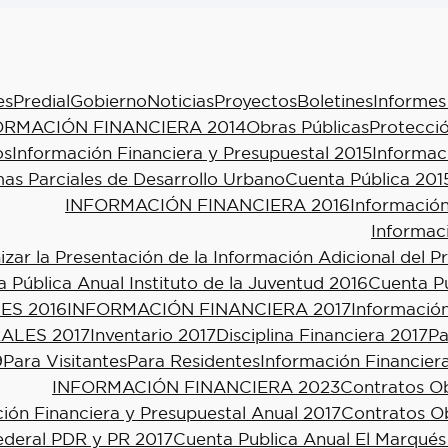
es
Predial
Gobierno
Noticias
Proyectos
Boletines
Informes
ORMACIÓN FINANCIERA 2014
Obras Públicas
Protecció
os
Información Financiera y Presupuestal 2015
Informac
as Parciales de Desarrollo Urbano
Cuenta Pública 201
INFORMACIÓN FINANCIERA 2016
Información
Informac
ar la Presentación de la Información Adicional del P
 Pública Anual Instituto de la Juventud 2016
Cuenta Pú
ES 2016
INFORMACIÓN FINANCIERA 2017
Información
ALES 2017
Inventario 2017
Disciplina Financiera 2017
Pa
9
Para Visitantes
Para Residentes
Información Financier
INFORMACIÓN FINANCIERA 2023
Contratos Ob
ión Financiera y Presupuestal Anual 2017
Contratos Ob
ederal PDR y PR 2017
Cuenta Publica Anual El Marqués