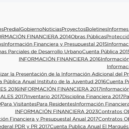
es
Predial
Gobierno
Noticias
Proyectos
Boletines
Informes
ORMACIÓN FINANCIERA 2014
Obras Públicas
Protecció
os
Información Financiera y Presupuestal 2015
Informac
as Parciales de Desarrollo Urbano
Cuenta Pública 201
INFORMACIÓN FINANCIERA 2016
Información
Informac
ar la Presentación de la Información Adicional del P
 Pública Anual Instituto de la Juventud 2016
Cuenta Pú
ES 2016
INFORMACIÓN FINANCIERA 2017
Información
ALES 2017
Inventario 2017
Disciplina Financiera 2017
Pa
9
Para Visitantes
Para Residentes
Información Financier
INFORMACIÓN FINANCIERA 2023
Contratos Ob
ión Financiera y Presupuestal Anual 2017
Contratos Ob
ederal PDR y PR 2017
Cuenta Publica Anual El Marqués