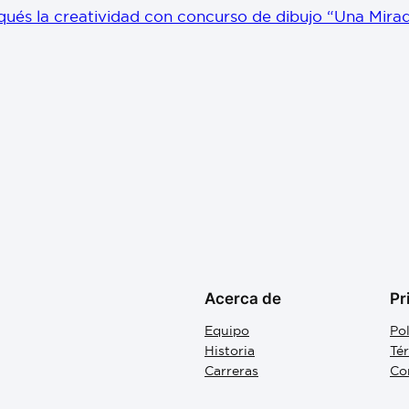
qués la creatividad con concurso de dibujo “Una Mirad
Acerca de
Pr
Equipo
Pol
Historia
Té
Carreras
Co