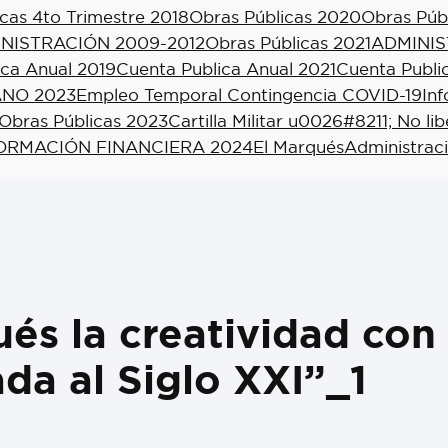
cas 4to Trimestre 2018
Obras Públicas 2020
Obras Púb
NISTRACIÓN 2009-2012
Obras Públicas 2021
ADMINIS
ica Anual 2019
Cuenta Publica Anual 2021
Cuenta Publi
NO 2023
Empleo Temporal Contingencia COVID-19
In
Obras Públicas 2023
Cartilla Militar u0026#8211; No li
ORMACIÓN FINANCIERA 2024
El Marqués
Administrac
és la creatividad co
da al Siglo XXI”_1