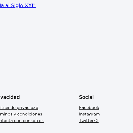
a al Siglo XXI”
ivacidad
Social
ítica de privacidad
Facebook
rminos y condiciones
Instagram
ntacta con consotros
Twitter/X