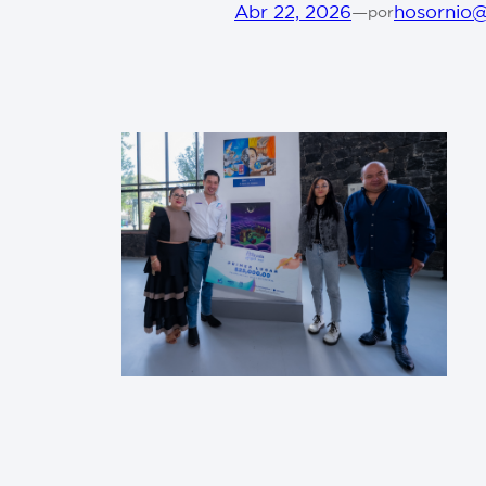
Abr 22, 2026
—
hosornio
por