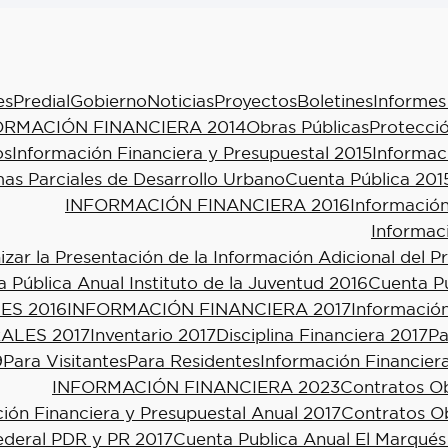
es
Predial
Gobierno
Noticias
Proyectos
Boletines
Informes
ORMACIÓN FINANCIERA 2014
Obras Públicas
Protecció
os
Información Financiera y Presupuestal 2015
Informac
as Parciales de Desarrollo Urbano
Cuenta Pública 201
INFORMACIÓN FINANCIERA 2016
Información
Informac
ar la Presentación de la Información Adicional del P
 Pública Anual Instituto de la Juventud 2016
Cuenta Pú
ES 2016
INFORMACIÓN FINANCIERA 2017
Información
ALES 2017
Inventario 2017
Disciplina Financiera 2017
Pa
9
Para Visitantes
Para Residentes
Información Financier
INFORMACIÓN FINANCIERA 2023
Contratos Ob
ión Financiera y Presupuestal Anual 2017
Contratos Ob
ederal PDR y PR 2017
Cuenta Publica Anual El Marqués