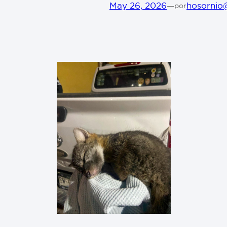
May 26, 2026
—
hosornio
por