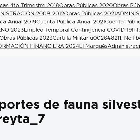
cas 4to Trimestre 2018
Obras Públicas 2020
Obras Púb
NISTRACIÓN 2009-2012
Obras Públicas 2021
ADMINIS
ica Anual 2019
Cuenta Publica Anual 2021
Cuenta Publi
NO 2023
Empleo Temporal Contingencia COVID-19
In
Obras Públicas 2023
Cartilla Militar u0026#8211; No li
ORMACIÓN FINANCIERA 2024
El Marqués
Administrac
ortes de fauna silvest
reyta_7